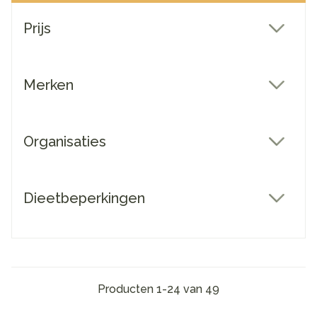
Doorgaan naar productlijst
Prijs
filter
Merken
filter
Organisaties
filter
Dieetbeperkingen
filter
Producten
1
-
24
van
49