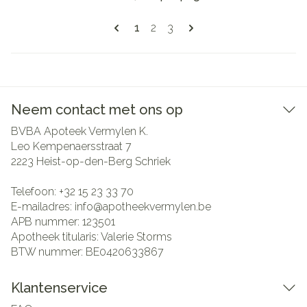
Pagina's
U lees momenteel pagina
Pagina
Pagina
1
2
3
Neem contact met ons op
BVBA Apoteek Vermylen K.
Leo Kempenaersstraat 7
2223
Heist-op-den-Berg Schriek
Telefoon:
+32 15 23 33 70
E-mailadres:
info@
apotheekvermylen.be
APB nummer:
123501
Apotheek titularis:
Valerie Storms
BTW nummer:
BE0420633867
Klantenservice