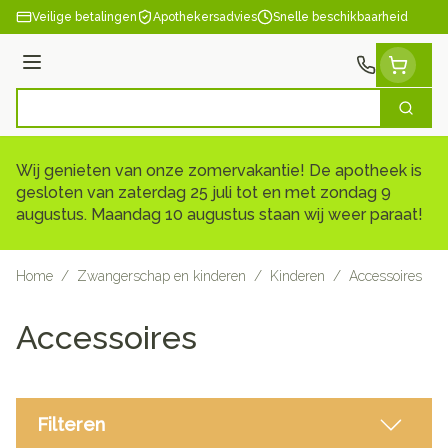
Ga naar de inhoud
Veilige betalingen
Apothekersadvies
Snelle beschikbaarheid
Menu
Zoek
Product, merk, categorie...
Wij genieten van onze zomervakantie! De apotheek is
gesloten van zaterdag 25 juli tot en met zondag 9
augustus. Maandag 10 augustus staan wij weer paraat!
Home
/
Zwangerschap en kinderen
/
Kinderen
/
Accessoires
Accessoires
Filteren