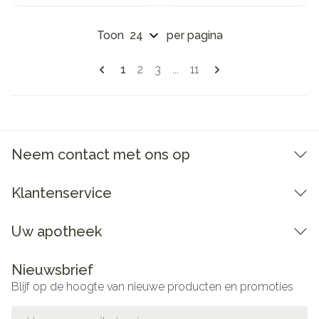
Toon
per pagina
Pagina's
U lees momenteel pagina
Pagina
Pagina
Pagina
1
2
3
...
11
Neem contact met ons op
Klantenservice
Uw apotheek
Nieuwsbrief
Blijf op de hoogte van nieuwe producten en promoties
E-mail adres