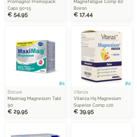
Promagnor Promopack
Magnefatigue Comp 80
Caps 90+15
Boiron
€ 54,95
€ 17,44
Biocure
Vitanza
Maximag Magnesium Tabl
Vitanza Hq Magnesium
90
Superior Comp 120
€ 29,95
€ 39,95