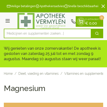
Dia 2 van 2
Ga naar de inhoud
Veilige betalingen
Apothekersadvies
Snelle beschikbaarheid
0
0 artikelen
Menu
€ 0,00
Medicijnen en suppleme
Zoek
Product, merk, categorie...
Wij genieten van onze zomervakantie! De apotheek is
gesloten van zaterdag 25 juli tot en met zondag 9
augustus. Maandag 10 augustus staan wij weer paraat!
Home
/
Dieet, voeding en vitamines
/
Vitamines en supplementen
Magnesium