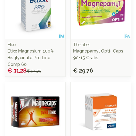
Etixx
Therabel
Etixx Magnesium 100%
Magnepamyl Opti+ Caps
Bisglycinate Pro Line
90+15 Gratis
Comp 60
€ 31,28
€ 29,76
€ 34,75