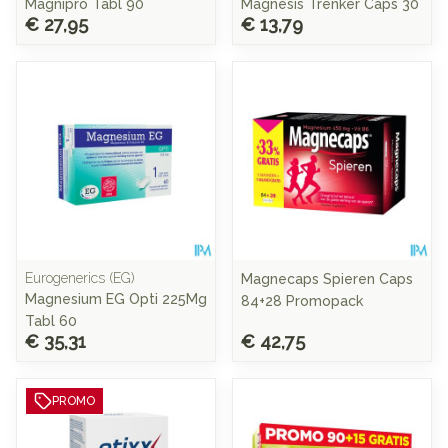
Magnipro Tabl 90
Magnesis Trenker Caps 30
€ 27,95
€ 13,79
Eurogenerics (EG)
Magnecaps Spieren Caps
Magnesium EG Opti 225Mg
84+28 Promopack
Tabl 60
€ 35,31
€ 42,75
PROMO