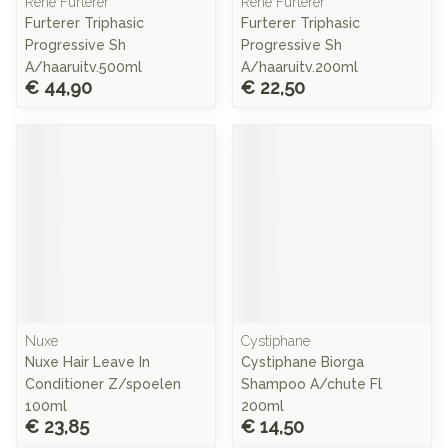
René Furterer
René Furterer
Furterer Triphasic
Furterer Triphasic
Progressive Sh
Progressive Sh
A/haaruitv.500ml
A/haaruitv.200ml
€ 44,90
€ 22,50
Nuxe
Cystiphane
Nuxe Hair Leave In
Cystiphane Biorga
Conditioner Z/spoelen
Shampoo A/chute Fl
100ml
200ml
€ 23,85
€ 14,50