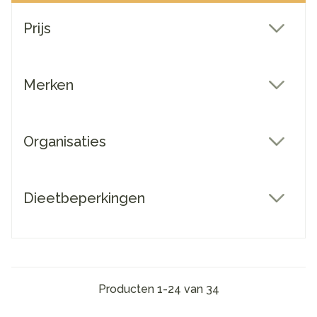
Doorgaan naar productlijst
Prijs
filter
Merken
filter
Organisaties
filter
Dieetbeperkingen
filter
Producten
1
-
24
van
34