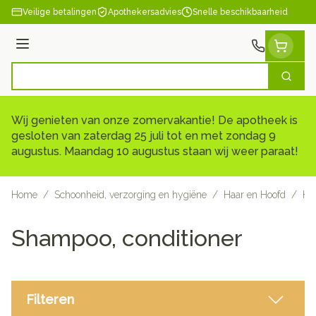
Ga naar de inhoud
Veilige betalingen
Apothekersadvies
Snelle beschikbaarheid
Menu
Zoek
Product, merk, categorie...
Wij genieten van onze zomervakantie! De apotheek is
gesloten van zaterdag 25 juli tot en met zondag 9
augustus. Maandag 10 augustus staan wij weer paraat!
Home
/
Schoonheid, verzorging en hygiëne
/
Haar en Hoofd
/
Haa
Shampoo, conditioner
Filteren