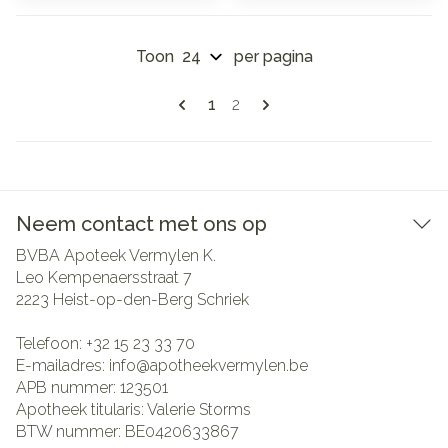
Toon
per pagina
Pagina's
U lees momenteel pagina
Pagina
1
2
Neem contact met ons op
BVBA Apoteek Vermylen K.
Leo Kempenaersstraat 7
2223
Heist-op-den-Berg Schriek
Telefoon:
+32 15 23 33 70
E-mailadres:
info@
apotheekvermylen.be
APB nummer:
123501
Apotheek titularis:
Valerie Storms
BTW nummer:
BE0420633867