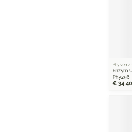
Physioma
Enzym U
Phy296
€ 34,40