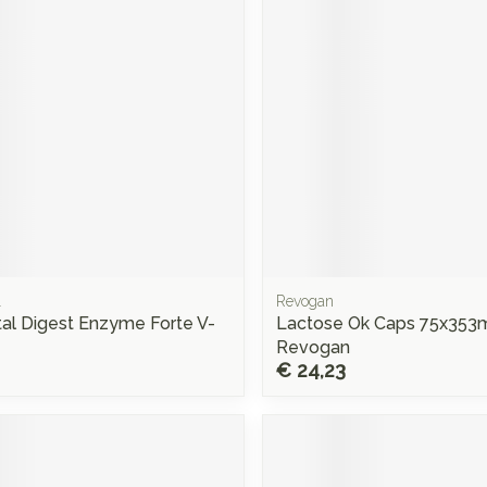
Mondmaskers
rging
Supplementen
Insectenwe
middelen
ssen
 -
d
d
l
Revogan
al Digest Enzyme Forte V-
Lactose Ok Caps 75x353
Zelfbruiner
Scheren
Revogan
€ 24,23