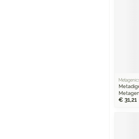
Metagenic
Metadig
Metagen
€ 31,21