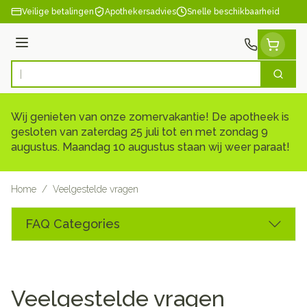
Ga naar de inhoud
Veilige betalingen
Apothekersadvies
Snelle beschikbaarheid
Menu
Zoek
Product, merk, categorie...
Wij genieten van onze zomervakantie! De apotheek is
gesloten van zaterdag 25 juli tot en met zondag 9
augustus. Maandag 10 augustus staan wij weer paraat!
Home
/
Veelgestelde vragen
FAQ Categories
Veelgestelde vragen