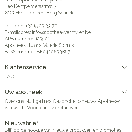
Leo Kempenaersstraat 7
2223
Heist-op-den-Berg Schriek
Telefoon:
+32 15 23 33 70
E-mailadres:
info@
apotheekvermylen.be
APB nummer:
123501
Apotheek titularis:
Valerie Storms
BTW nummer:
BE0420633867
Klantenservice
FAQ
Uw apotheek
Over ons
Nuttige links
Gezondheidsnieuws
Apotheker
van wacht
Voorschrift
Zorgtarieven
Nieuwsbrief
Blijf op de hoogte van nieuwe producten en promoties