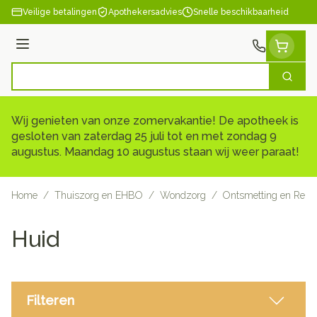
Ga naar de inhoud
Veilige betalingen
Apothekersadvies
Snelle beschikbaarheid
Menu
Zoek
Product, merk, categorie...
Wij genieten van onze zomervakantie! De apotheek is
gesloten van zaterdag 25 juli tot en met zondag 9
augustus. Maandag 10 augustus staan wij weer paraat!
Home
/
Thuiszorg en EHBO
/
Wondzorg
/
Ontsmetting en Reini
Huid
Filteren