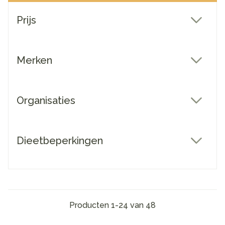
Doorgaan naar productlijst
Prijs
filter
Merken
filter
Organisaties
filter
Dieetbeperkingen
filter
Producten
1
-
24
van
48