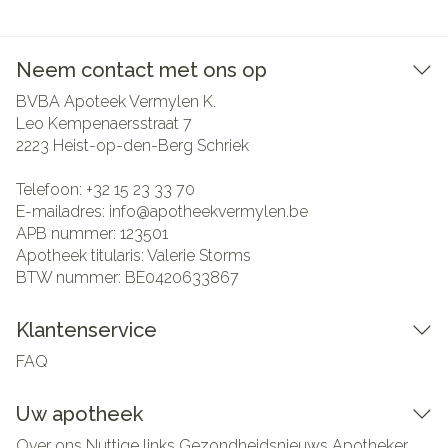
Neem contact met ons op
BVBA Apoteek Vermylen K.
Leo Kempenaersstraat 7
2223
Heist-op-den-Berg Schriek
Telefoon:
+32 15 23 33 70
E-mailadres:
info@
apotheekvermylen.be
APB nummer:
123501
Apotheek titularis:
Valerie Storms
BTW nummer:
BE0420633867
Klantenservice
FAQ
Uw apotheek
Over ons
Nuttige links
Gezondheidsnieuws
Apotheker