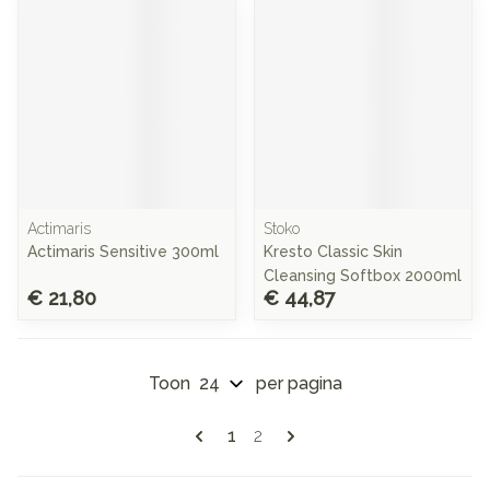
Actimaris
Stoko
Actimaris Sensitive 300ml
Kresto Classic Skin
Cleansing Softbox 2000ml
€ 21,80
€ 44,87
Toon
per pagina
Pagina's
U lees momenteel pagina
Pagina
1
2