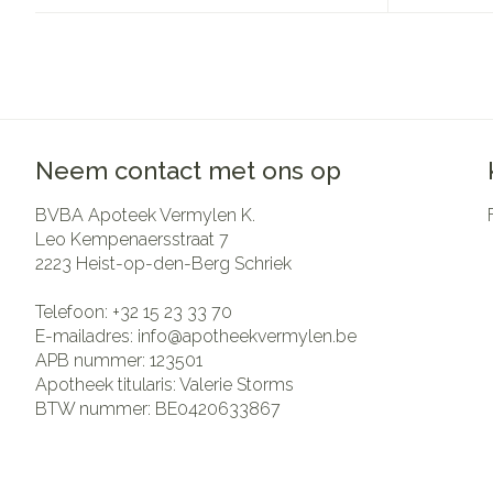
Pillendozen en
Gezichtsverzo
accessoires
Pigmentstoorni
Gevoelige huid
geïrriteerde hui
Neem contact met ons op
Gemengde hui
BVBA Apoteek Vermylen K.
Doffe huid
Leo Kempenaersstraat 7
Toon meer
2223
Heist-op-den-Berg Schriek
Telefoon:
+32 15 23 33 70
E-mailadres:
info@
apotheekvermylen.be
Snurken
APB nummer:
123501
Apotheek titularis:
Valerie Storms
BTW nummer:
BE0420633867