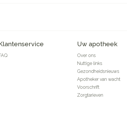
Mondmaskers
rging
Supplementen
Insectenwe
middelen
ssen
 -
d
Klantenservice
Uw apotheek
d
FAQ
Over ons
Nuttige links
Gezondheidsnieuws
Apotheker van wacht
Voorschrift
Zelfbruiner
Scheren
Zorgtarieven