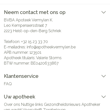
Neem contact met ons op
BVBA Apoteek Vermylen K.
Leo Kempenaersstraat 7
2223
Heist-op-den-Berg Schriek
Telefoon:
+32 15 23 33 70
E-mailadres:
info@
apotheekvermylen.be
APB nummer:
123501
Apotheek titularis:
Valerie Storms
BTW nummer:
BE0420633867
Klantenservice
FAQ
Uw apotheek
Over ons
Nuttige links
Gezondheidsnieuws
Apotheker
van wacht
Voorschrift
Zorgtarieven