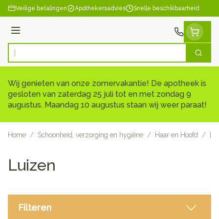
Ga naar de inhoud
Veilige betalingen
Apothekersadvies
Snelle beschikbaarheid
Menu
Zoek
Product, merk, categorie...
Wij genieten van onze zomervakantie! De apotheek is
gesloten van zaterdag 25 juli tot en met zondag 9
augustus. Maandag 10 augustus staan wij weer paraat!
Home
/
Schoonheid, verzorging en hygiëne
/
Haar en Hoofd
/
Lu
Luizen
Filteren