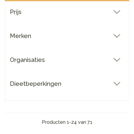
Doorgaan naar productlijst
Prijs
filter
Merken
filter
Organisaties
filter
Dieetbeperkingen
filter
Producten
1
-
24
van
71