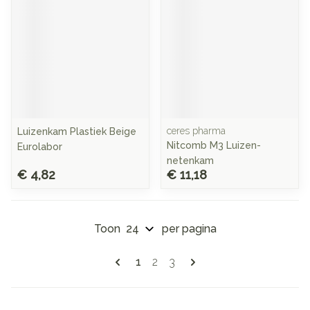
ceres pharma
Luizenkam Plastiek Beige
Nitcomb M3 Luizen-
Eurolabor
netenkam
€ 4,82
€ 11,18
Toon
per pagina
Pagina's
U lees momenteel pagina
Pagina
Pagina
1
2
3