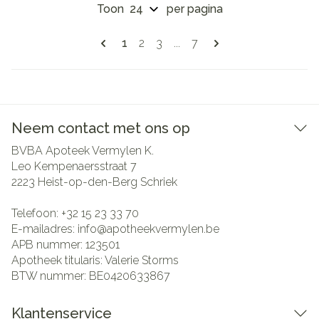
Toon
per pagina
Pagina's
U lees momenteel pagina
Pagina
Pagina
Pagina
1
2
3
...
7
Neem contact met ons op
BVBA Apoteek Vermylen K.
Leo Kempenaersstraat 7
2223
Heist-op-den-Berg Schriek
Telefoon:
+32 15 23 33 70
E-mailadres:
info@
apotheekvermylen.be
APB nummer:
123501
Apotheek titularis:
Valerie Storms
BTW nummer:
BE0420633867
Klantenservice