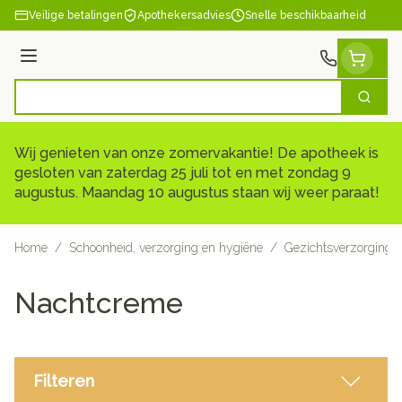
Ga naar de inhoud
Veilige betalingen
Apothekersadvies
Snelle beschikbaarheid
Menu
Zoek
Product, merk, categorie...
Wij genieten van onze zomervakantie! De apotheek is
gesloten van zaterdag 25 juli tot en met zondag 9
augustus. Maandag 10 augustus staan wij weer paraat!
Home
/
Schoonheid, verzorging en hygiëne
/
Gezichtsverzorging
Nachtcreme
Filteren