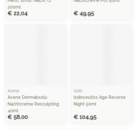
Herst. Emol. Nacht Cr
Nachtcreme Pot 50ml
200ml
€ 22,04
€ 49,95
Avene
Isdin
Avene Dermabsolu
Isdinceutics Age Reverse
Nachtcreme Resculpting
Night 50ml
40ml
€ 58,00
€ 104,95