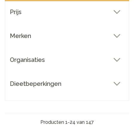
Doorgaan naar productlijst
Prijs
filter
Merken
filter
Organisaties
filter
Dieetbeperkingen
filter
Producten
1
-
24
van
147