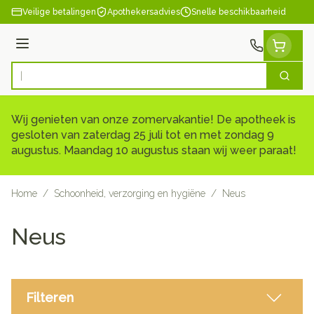
Ga naar de inhoud
Veilige betalingen
Apothekersadvies
Snelle beschikbaarheid
Menu
Zoek
Product, merk, categorie...
Wij genieten van onze zomervakantie! De apotheek is
gesloten van zaterdag 25 juli tot en met zondag 9
augustus. Maandag 10 augustus staan wij weer paraat!
Home
/
Schoonheid, verzorging en hygiëne
/
Neus
Neus
Filteren