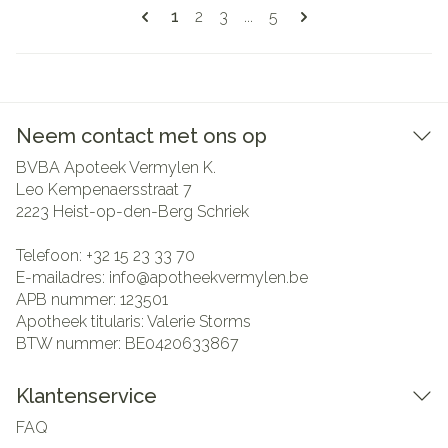
Pagina's
U lees momenteel pagina
Pagina
Pagina
Pagina
1
2
3
...
5
Neem contact met ons op
BVBA Apoteek Vermylen K.
Leo Kempenaersstraat 7
2223
Heist-op-den-Berg Schriek
Telefoon:
+32 15 23 33 70
E-mailadres:
info@
apotheekvermylen.be
APB nummer:
123501
Apotheek titularis:
Valerie Storms
BTW nummer:
BE0420633867
Klantenservice
FAQ