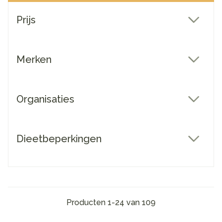
Doorgaan naar productlijst
Prijs
filter
Merken
filter
Organisaties
filter
Dieetbeperkingen
filter
Producten
1
-
24
van
109