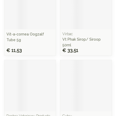
Virbac
Vit-a-cornea Oogzalf
Vt Phak Sirop/ Siroop
Tube 5g
50ml
€ 11,53
€ 33,51