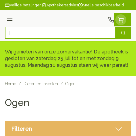
Ga naar de inhoud
Veilige betalingen
Apothekersadvies
Snelle beschikbaarheid
Menu
Zoek
Product, merk, categorie...
Wij genieten van onze zomervakantie! De apotheek is
gesloten van zaterdag 25 juli tot en met zondag 9
augustus. Maandag 10 augustus staan wij weer paraat!
Home
/
Dieren en insecten
/
Ogen
Ogen
Filteren