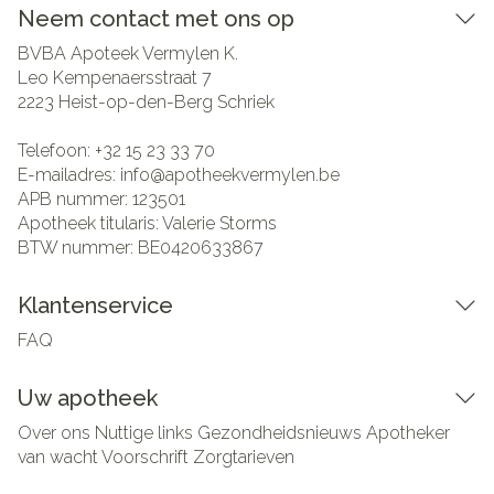
Neem contact met ons op
BVBA Apoteek Vermylen K.
Leo Kempenaersstraat 7
2223
Heist-op-den-Berg Schriek
Telefoon:
+32 15 23 33 70
E-mailadres:
info@
apotheekvermylen.be
APB nummer:
123501
Apotheek titularis:
Valerie Storms
BTW nummer:
BE0420633867
Klantenservice
FAQ
Uw apotheek
Over ons
Nuttige links
Gezondheidsnieuws
Apotheker
van wacht
Voorschrift
Zorgtarieven