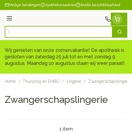
Ga naar de inhoud
Veilige betalingen
Apothekersadvies
Snelle beschikbaarheid
Menu
Zoek
Product, merk, categorie...
Wij genieten van onze zomervakantie! De apotheek is
gesloten van zaterdag 25 juli tot en met zondag 9
augustus. Maandag 10 augustus staan wij weer paraat!
Home
/
Thuiszorg en EHBO
/
Lingerie
/
Zwangerschapslingerie
Zwangerschapslingerie
1
item