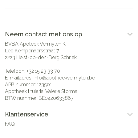
Neem contact met ons op
BVBA Apoteek Vermylen K.
Leo Kempenaersstraat 7
2223
Heist-op-den-Berg Schriek
Telefoon:
+32 15 23 33 70
E-mailadres:
info@
apotheekvermylen.be
APB nummer:
123501
Apotheek titularis:
Valerie Storms
BTW nummer:
BE0420633867
Klantenservice
FAQ