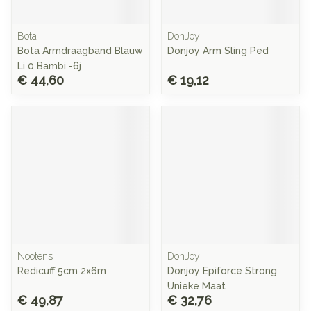
Bota
DonJoy
Bota Armdraagband Blauw
Donjoy Arm Sling Ped
Li 0 Bambi -6j
€ 44,60
€ 19,12
Nootens
DonJoy
Redicuff 5cm 2x6m
Donjoy Epiforce Strong
Unieke Maat
€ 49,87
€ 32,76