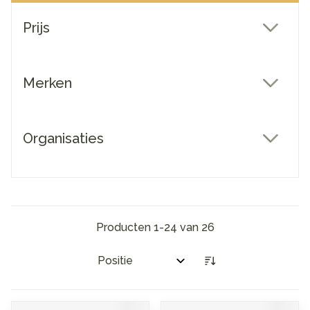
Doorgaan naar productlijst
Prijs
filter
Merken
filter
Organisaties
filter
Producten
1
-
24
van
26
Sorteer op: