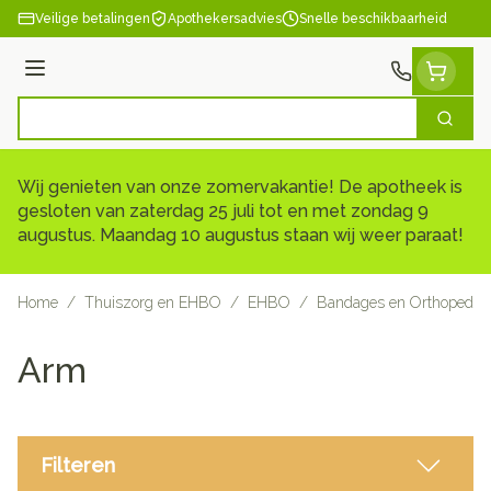
Ga naar de inhoud
Veilige betalingen
Apothekersadvies
Snelle beschikbaarheid
Menu
Zoek
Product, merk, categorie...
Wij genieten van onze zomervakantie! De apotheek is
gesloten van zaterdag 25 juli tot en met zondag 9
augustus. Maandag 10 augustus staan wij weer paraat!
Home
/
Thuiszorg en EHBO
/
EHBO
/
Bandages en Orthopedie 
Arm
Filteren