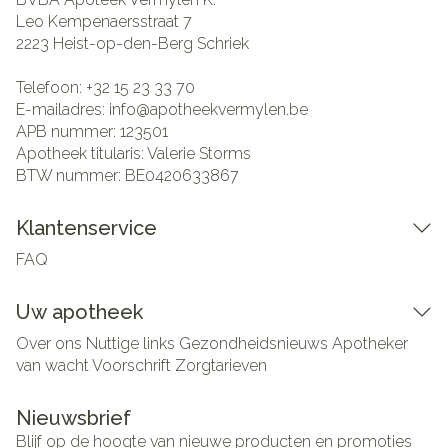
Leo Kempenaersstraat 7
2223
Heist-op-den-Berg Schriek
Telefoon:
+32 15 23 33 70
E-mailadres:
info@
apotheekvermylen.be
APB nummer:
123501
Apotheek titularis:
Valerie Storms
BTW nummer:
BE0420633867
Klantenservice
FAQ
Uw apotheek
Over ons
Nuttige links
Gezondheidsnieuws
Apotheker
van wacht
Voorschrift
Zorgtarieven
Nieuwsbrief
Blijf op de hoogte van nieuwe producten en promoties