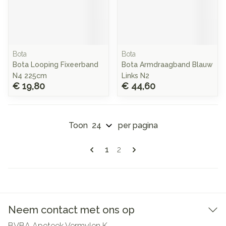
Bota
Bota
Bota Looping Fixeerband
Bota Armdraagband Blauw
N4 225cm
Links N2
€ 19,80
€ 44,60
Toon
per pagina
Pagina's
U lees momenteel pagina
Pagina
1
2
Neem contact met ons op
BVBA Apoteek Vermylen K.