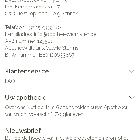
Leo Kempenaersstraat 7
2223
Heist-op-den-Berg Schriek
Telefoon:
+32 15 23 33 70
E-mailadres:
info@
apotheekvermylen.be
APB nummer:
123501
Apotheek titularis:
Valerie Storms
BTW nummer:
BE0420633867
Klantenservice
FAQ
Uw apotheek
Over ons
Nuttige links
Gezondheidsnieuws
Apotheker
van wacht
Voorschrift
Zorgtarieven
Nieuwsbrief
Blijf op de hoogte van nieuwe producten en promoties