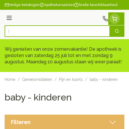
Ga naar de inhoud
Veilige betalingen
Apothekersadvies
Snelle beschikbaarheid
Menu
Zoek
Product, merk, categorie...
Wij genieten van onze zomervakantie! De apotheek is
gesloten van zaterdag 25 juli tot en met zondag 9
augustus. Maandag 10 augustus staan wij weer paraat!
Home
/
Geneesmiddelen
/
Pijn en koorts
/
baby - kinderen
baby - kinderen
Filteren