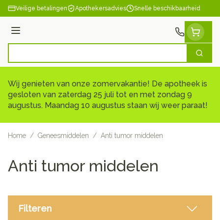
Ga naar de inhoud
Veilige betalingen
Apothekersadvies
Snelle beschikbaarheid
Menu
Zoek
Product, merk, categorie...
Wij genieten van onze zomervakantie! De apotheek is
gesloten van zaterdag 25 juli tot en met zondag 9
augustus. Maandag 10 augustus staan wij weer paraat!
Home
/
Geneesmiddelen
/
Anti tumor middelen
Anti tumor middelen
Filteren