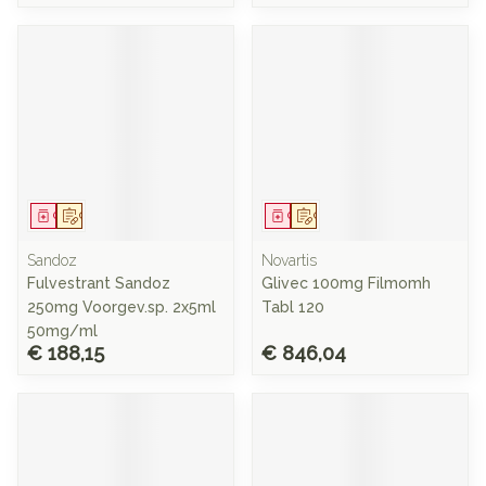
Geneesmiddel
Op voorschrift
Geneesmiddel
Op voorschrift
Sandoz
Novartis
Fulvestrant Sandoz
Glivec 100mg Filmomh
250mg Voorgev.sp. 2x5ml
Tabl 120
50mg/ml
€ 188,15
€ 846,04