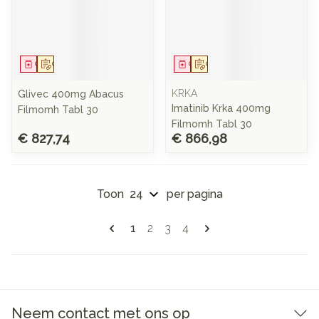
Geneesmiddel
Op voorschrift
Geneesmiddel
Op voorschrift
KRKA
Glivec 400mg Abacus
Imatinib Krka 400mg
Filmomh Tabl 30
Filmomh Tabl 30
€ 827,74
€ 866,98
Toon
per pagina
Pagina's
U lees momenteel pagina
Pagina
Pagina
Pagina
1
2
3
4
Neem contact met ons op