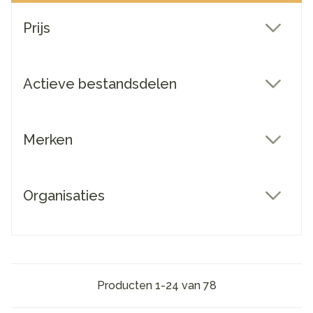
Doorgaan naar productlijst
Prijs
filter
Actieve bestandsdelen
filter
Merken
filter
Organisaties
filter
Producten
1
-
24
van
78