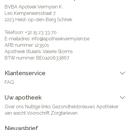
BVBA Apoteek Vermylen K.
Leo Kempenaersstraat 7
2223
Heist-op-den-Berg Schriek
Telefoon:
+32 15 23 33 70
E-mailadres:
info@
apotheekvermylen.be
APB nummer:
123501
Apotheek titularis:
Valerie Storms
BTW nummer:
BE0420633867
Klantenservice
FAQ
Uw apotheek
Over ons
Nuttige links
Gezondheidsnieuws
Apotheker
van wacht
Voorschrift
Zorgtarieven
Nieuwsbrief