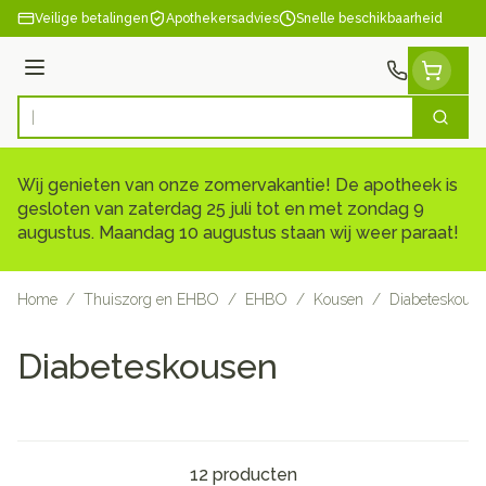
Ga naar de inhoud
Veilige betalingen
Apothekersadvies
Snelle beschikbaarheid
Menu
Zoek
Product, merk, categorie...
Wij genieten van onze zomervakantie! De apotheek is
gesloten van zaterdag 25 juli tot en met zondag 9
augustus. Maandag 10 augustus staan wij weer paraat!
Home
/
Thuiszorg en EHBO
/
EHBO
/
Kousen
/
Diabeteskous
Diabeteskousen
12
producten