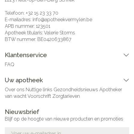
Telefoon:
+32 15 23 33 70
E-mailadres:
info@
apotheekvermylen.be
APB nummer:
123501
Apotheek titularis:
Valerie Storms
BTW nummer:
BE0420633867
Klantenservice
FAQ
Uw apotheek
Over ons
Nuttige links
Gezondheidsnieuws
Apotheker
van wacht
Voorschrift
Zorgtarieven
Nieuwsbrief
Blijf op de hoogte van nieuwe producten en promoties
E-mail adres