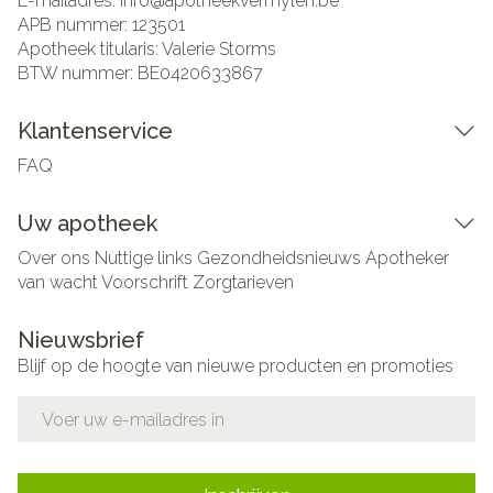
E-mailadres:
info@
apotheekvermylen.be
APB nummer:
123501
Apotheek titularis:
Valerie Storms
BTW nummer:
BE0420633867
Klantenservice
FAQ
Uw apotheek
Over ons
Nuttige links
Gezondheidsnieuws
Apotheker
van wacht
Voorschrift
Zorgtarieven
Nieuwsbrief
Blijf op de hoogte van nieuwe producten en promoties
E-mail adres