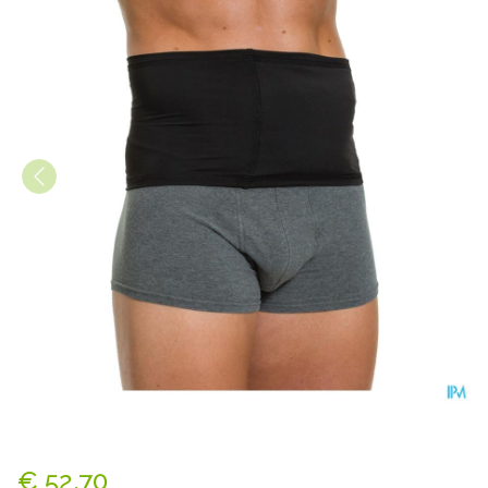
Suprima Stomaceintuur Unise
€ 52,70