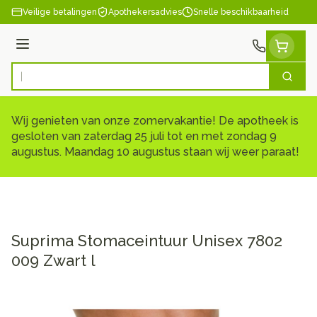
Ga naar de inhoud
Veilige betalingen
Apothekersadvies
Snelle beschikbaarheid
Menu
Zoek
Product, merk, categorie...
Wij genieten van onze zomervakantie! De apotheek is
gesloten van zaterdag 25 juli tot en met zondag 9
augustus. Maandag 10 augustus staan wij weer paraat!
Suprima Stomaceintuur Unisex 7802
009 Zwart l