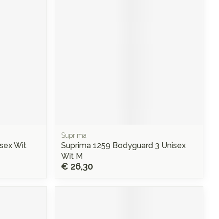
rende
Parfums en
geurproducten
Suprima
sex Wit
Suprima 1259 Bodyguard 3 Unisex
CBD
Wit M
€ 26,30