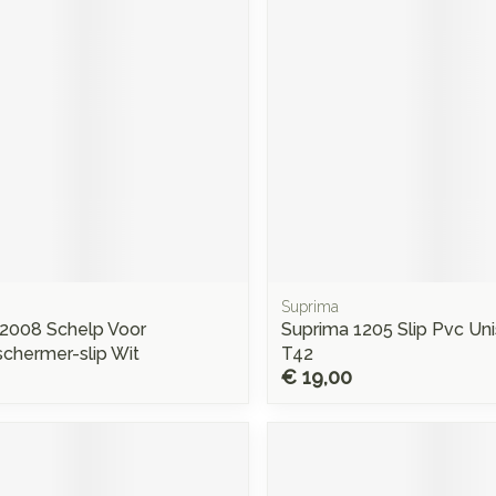
Mondmaskers
rging
Supplementen
Insectenwe
middelen
ssen
 -
d
d
Suprima
2008 Schelp Voor
Suprima 1205 Slip Pvc Uni
Zelfbruiner
Scheren
chermer-slip Wit
T42
€ 19,00