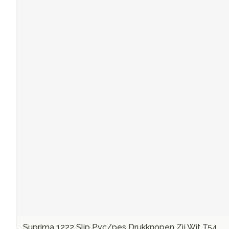
Suprima 1222 Slip Pvc/pes Drukknopen Zij Wit T54