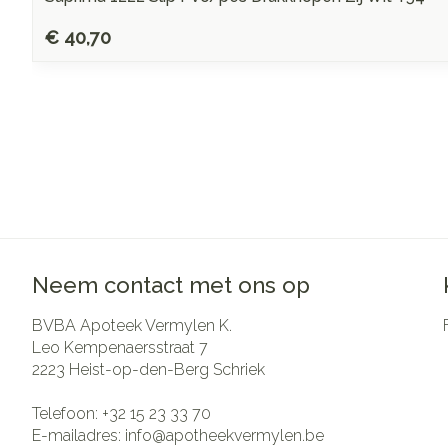
€ 40,70
Neem contact met ons op
BVBA Apoteek Vermylen K.
Leo Kempenaersstraat 7
2223
Heist-op-den-Berg Schriek
Telefoon:
+32 15 23 33 70
E-mailadres:
info@
apotheekvermylen.be