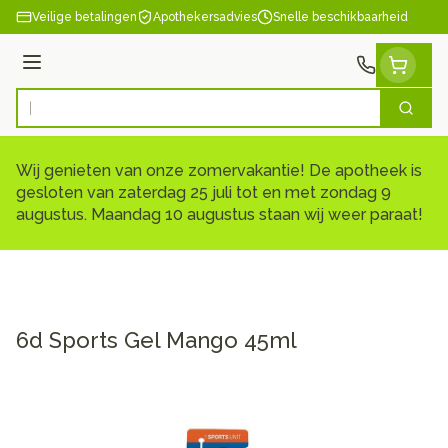
Ga naar de inhoud
Veilige betalingen
Apothekersadvies
Snelle beschikbaarheid
Menu
Zoek
Product, merk, categorie...
Wij genieten van onze zomervakantie! De apotheek is
gesloten van zaterdag 25 juli tot en met zondag 9
augustus. Maandag 10 augustus staan wij weer paraat!
6d Sports Gel Mango 45ml