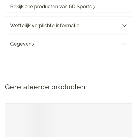
Bekijk alle producten van 6D Sports
Wettelijk verplichte informatie
Gegevens
Gerelateerde producten
Navigeren door de elementen van de carrousel is mogelijk me
Druk om carrousel over te slaan
Druk op om naar carrouselnavigatie te gaan