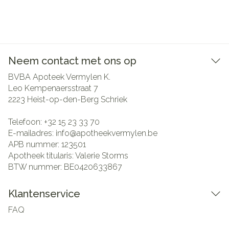
Neem contact met ons op
BVBA Apoteek Vermylen K.
Leo Kempenaersstraat 7
2223
Heist-op-den-Berg Schriek
Telefoon:
+32 15 23 33 70
E-mailadres:
info@
apotheekvermylen.be
APB nummer:
123501
Apotheek titularis:
Valerie Storms
BTW nummer:
BE0420633867
Klantenservice
FAQ