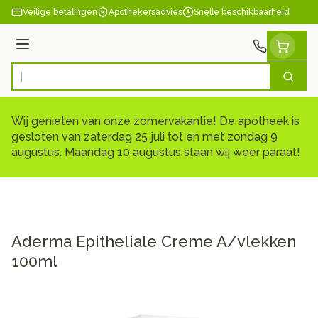
Ga naar de inhoud
Veilige betalingen
Apothekersadvies
Snelle beschikbaarheid
Menu
Zoek
Product, merk, categorie...
Wij genieten van onze zomervakantie! De apotheek is
gesloten van zaterdag 25 juli tot en met zondag 9
augustus. Maandag 10 augustus staan wij weer paraat!
Aderma Epitheliale Creme A/vlekken
100ml