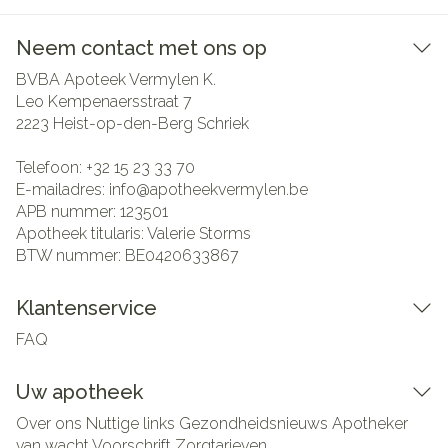
Neem contact met ons op
BVBA Apoteek Vermylen K.
Leo Kempenaersstraat 7
2223
Heist-op-den-Berg Schriek
Telefoon:
+32 15 23 33 70
E-mailadres:
info@
apotheekvermylen.be
APB nummer:
123501
Apotheek titularis:
Valerie Storms
BTW nummer:
BE0420633867
Klantenservice
FAQ
Uw apotheek
Over ons
Nuttige links
Gezondheidsnieuws
Apotheker
van wacht
Voorschrift
Zorgtarieven