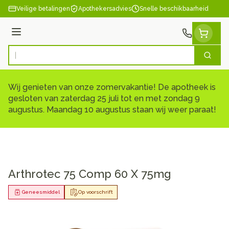
Ga naar de inhoud
Veilige betalingen
Apothekersadvies
Snelle beschikbaarheid
Menu
Zoek
Product, merk, categorie...
Wij genieten van onze zomervakantie! De apotheek is
gesloten van zaterdag 25 juli tot en met zondag 9
augustus. Maandag 10 augustus staan wij weer paraat!
Arthrotec 75 Comp 60 X 75mg
Geneesmiddel
Op voorschrift