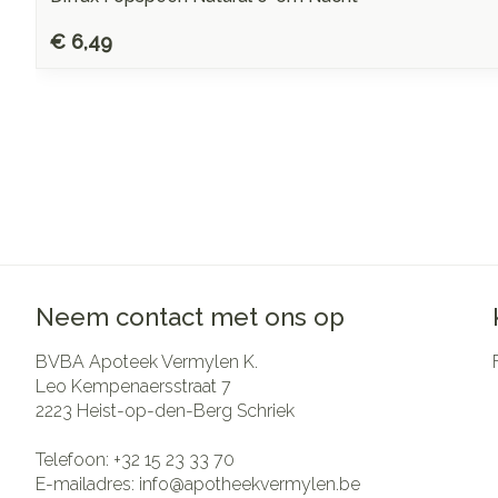
€ 6,49
Neem contact met ons op
BVBA Apoteek Vermylen K.
Leo Kempenaersstraat 7
2223
Heist-op-den-Berg Schriek
Telefoon:
+32 15 23 33 70
E-mailadres:
info@
apotheekvermylen.be