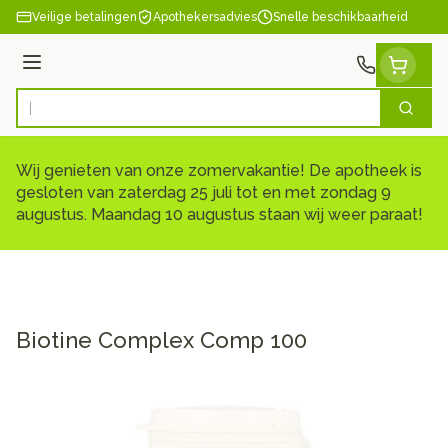
Ga naar de inhoud
Veilige betalingen
Apothekersadvies
Snelle beschikbaarheid
Menu
Zoek
Product, merk, categorie...
Wij genieten van onze zomervakantie! De apotheek is
gesloten van zaterdag 25 juli tot en met zondag 9
augustus. Maandag 10 augustus staan wij weer paraat!
Biotine Complex Comp 100