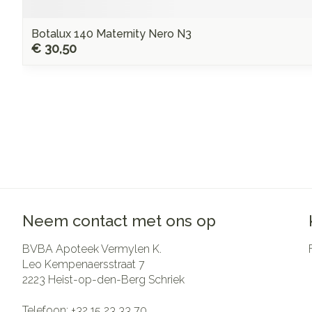
Botalux 140 Maternity Nero N3
€ 30,50
Neem contact met ons op
BVBA Apoteek Vermylen K.
Leo Kempenaersstraat 7
2223
Heist-op-den-Berg Schriek
Telefoon:
+32 15 23 33 70