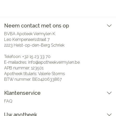
Neem contact met ons op
BVBA Apoteek Vermylen K.
Leo Kempenaersstraat 7
2223
Heist-op-den-Berg Schriek
Telefoon:
+32 15 23 33 70
E-mailadres:
info@
apotheekvermylen.be
APB nummer:
123501
Apotheek titularis:
Valerie Storms
BTW nummer:
BE0420633867
Klantenservice
FAQ
Uw apotheek