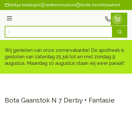
Ga naar de inhoud
Veilige betalingen
Apothekersadvies
Snelle beschikbaarheid
Menu
Zoek
Product, merk, categorie...
Wij genieten van onze zomervakantie! De apotheek is
gesloten van zaterdag 25 juli tot en met zondag 9
augustus. Maandag 10 augustus staan wij weer paraat!
Bota Gaanstok N 7 Derby + Fantasie