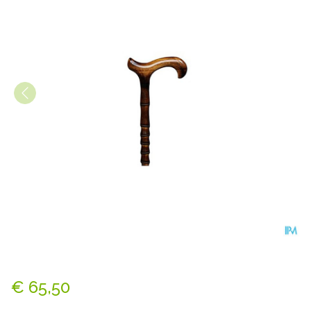
Bota Gaanstok N 7 Derby + F
€ 65,50