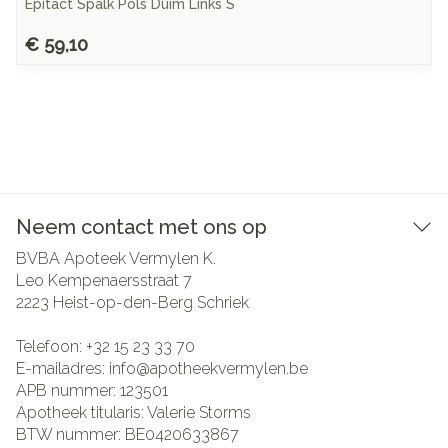
Epitact Spalk Pols Duim Links S
€ 59,10
Neem contact met ons op
BVBA Apoteek Vermylen K.
Leo Kempenaersstraat 7
2223
Heist-op-den-Berg Schriek
Telefoon:
+32 15 23 33 70
E-mailadres:
info@
apotheekvermylen.be
APB nummer:
123501
Apotheek titularis:
Valerie Storms
BTW nummer:
BE0420633867