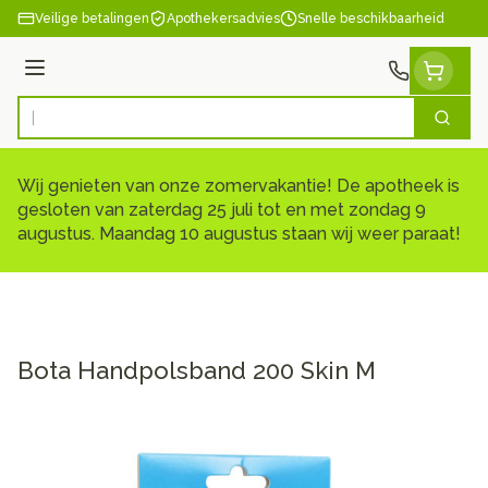
Ga naar de inhoud
Veilige betalingen
Apothekersadvies
Snelle beschikbaarheid
Menu
Zoek
Product, merk, categorie...
Wij genieten van onze zomervakantie! De apotheek is
gesloten van zaterdag 25 juli tot en met zondag 9
augustus. Maandag 10 augustus staan wij weer paraat!
Bota Handpolsband 200 Skin M