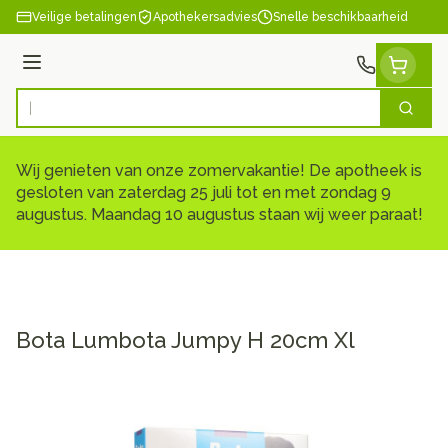
Ga naar de inhoud
Veilige betalingen
Apothekersadvies
Snelle beschikbaarheid
Menu
Zoek
Product, merk, categorie...
Wij genieten van onze zomervakantie! De apotheek is
gesloten van zaterdag 25 juli tot en met zondag 9
augustus. Maandag 10 augustus staan wij weer paraat!
Bota Lumbota Jumpy H 20cm Xl