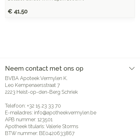
€ 41,50
Neem contact met ons op
BVBA Apoteek Vermylen K.
Leo Kempenaersstraat 7
2223
Heist-op-den-Berg Schriek
Telefoon:
+32 15 23 33 70
E-mailadres:
info@
apotheekvermylen.be
APB nummer:
123501
Apotheek titularis:
Valerie Storms
BTW nummer:
BE0420633867