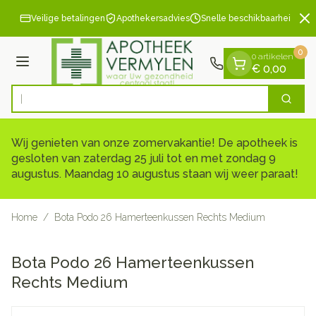
Dia 2 van 2
Ga naar de inhoud
Veilige betalingen
Apothekersadvies
Snelle beschikbaarheid
0
0 artikelen
Menu
€ 0,00
Zoek
Product, merk, categorie...
Wij genieten van onze zomervakantie! De apotheek is
gesloten van zaterdag 25 juli tot en met zondag 9
augustus. Maandag 10 augustus staan wij weer paraat!
Home
/
Bota Podo 26 Hamerteenkussen Rechts Medium
Bota Podo 26 Hamerteenkussen
Rechts Medium