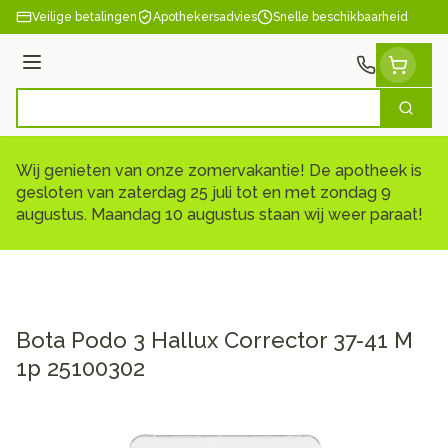
Ga naar de inhoud
Veilige betalingen
Apothekersadvies
Snelle beschikbaarheid
Menu
Zoek
Product, merk, categorie...
Wij genieten van onze zomervakantie! De apotheek is
gesloten van zaterdag 25 juli tot en met zondag 9
augustus. Maandag 10 augustus staan wij weer paraat!
Bota Podo 3 Hallux Corrector 37-41 M
1p 25100302