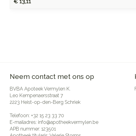
€ 13,11
Neem contact met ons op
BVBA Apoteek Vermylen K.
Leo Kempenaersstraat 7
2223
Heist-op-den-Berg Schriek
Telefoon:
+32 15 23 33 70
E-mailadres:
info@
apotheekvermylen.be
APB nummer:
123501
Apotheek titularis:
Valerie Storms