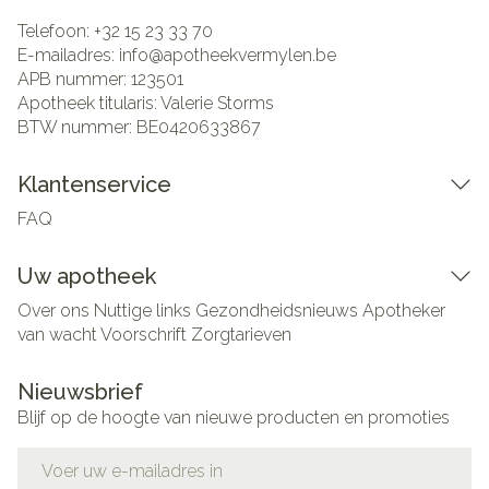
Telefoon:
+32 15 23 33 70
E-mailadres:
info@
apotheekvermylen.be
APB nummer:
123501
Apotheek titularis:
Valerie Storms
BTW nummer:
BE0420633867
Klantenservice
FAQ
Uw apotheek
Over ons
Nuttige links
Gezondheidsnieuws
Apotheker
van wacht
Voorschrift
Zorgtarieven
Nieuwsbrief
Blijf op de hoogte van nieuwe producten en promoties
E-mail adres