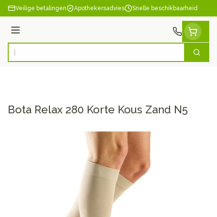
Ga naar de inhoud
Veilige betalingen
Apothekersadvies
Snelle beschikbaarheid
Menu
Zoek
Product, merk, categorie...
Bota Relax 280 Korte Kous Zand N5