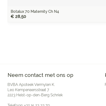
Botalux 70 Maternity Ch N4
€ 28,50
Neem contact met ons op
BVBA Apoteek Vermylen K.
Leo Kempenaersstraat 7
2223
Heist-op-den-Berg Schriek
Telefoon:
+32 15 23 33 70