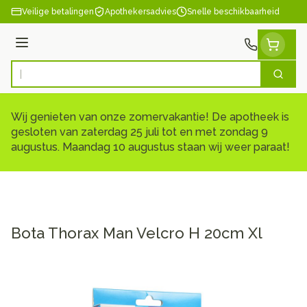
Ga naar de inhoud
Veilige betalingen
Apothekersadvies
Snelle beschikbaarheid
Menu
Zoek
Product, merk, categorie...
Wij genieten van onze zomervakantie! De apotheek is
gesloten van zaterdag 25 juli tot en met zondag 9
augustus. Maandag 10 augustus staan wij weer paraat!
Bota Thorax Man Velcro H 20cm Xl