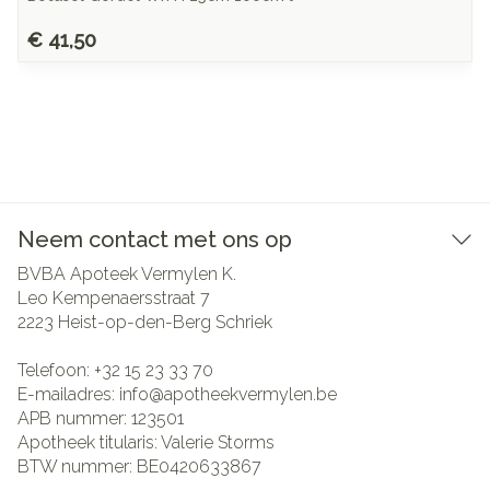
€ 41,50
Neem contact met ons op
BVBA Apoteek Vermylen K.
Leo Kempenaersstraat 7
2223
Heist-op-den-Berg Schriek
Telefoon:
+32 15 23 33 70
E-mailadres:
info@
apotheekvermylen.be
APB nummer:
123501
Apotheek titularis:
Valerie Storms
BTW nummer:
BE0420633867