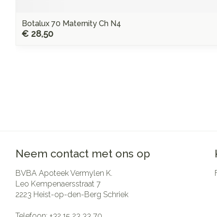
Botalux 70 Maternity Ch N4
€ 28,50
Neem contact met ons op
BVBA Apoteek Vermylen K.
Leo Kempenaersstraat 7
2223
Heist-op-den-Berg Schriek
Telefoon:
+32 15 23 33 70