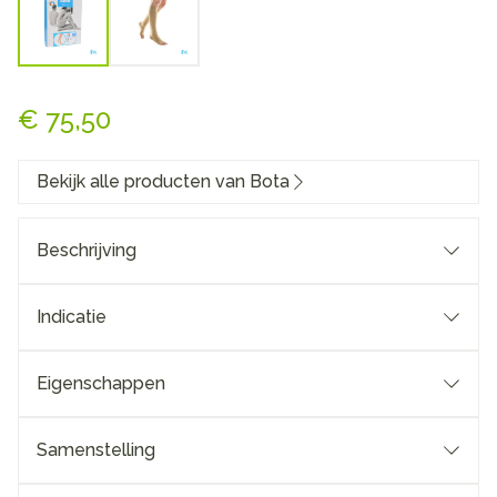
Bota Tovarix 70/iii Kous Ad-p
€ 75,50
Bekijk alle producten van Bota
Beschrijving
Indicatie
Eigenschappen
Degressieve druk: Bota Tovarix is een aderspatkous,
vervaar- digd met een degressieve druk volgens de
Samenstelling
modernste produc- tietechnieken.