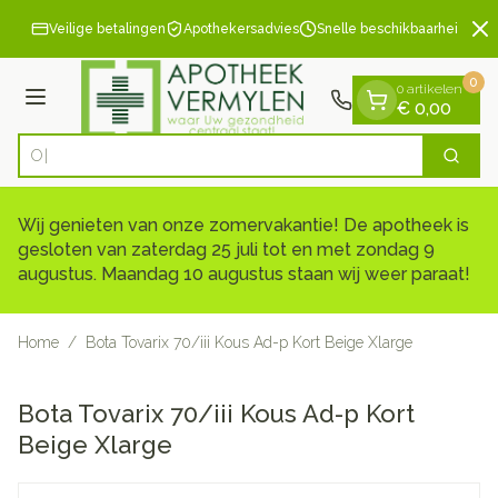
Dia 2 van 2
Ga naar de inhoud
Veilige betalingen
Apothekersadvies
Snelle beschikbaarheid
0
0 artikelen
Menu
€ 0,00
Zoek
Product, merk, categorie...
Wij genieten van onze zomervakantie! De apotheek is
gesloten van zaterdag 25 juli tot en met zondag 9
augustus. Maandag 10 augustus staan wij weer paraat!
Home
/
Bota Tovarix 70/iii Kous Ad-p Kort Beige Xlarge
Bota Tovarix 70/iii Kous Ad-p Kort
Beige Xlarge