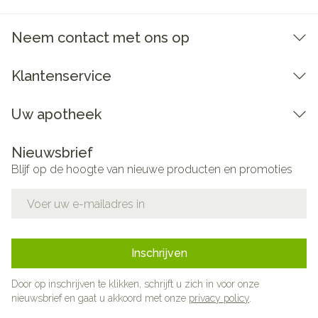
Bewaren op een droge plaats, afgesloten van het
licht.
Neem contact met ons op
Niet samen gebruiken met crème, olie of zalf.
Bij onvakkundig gebruik en eigenmachtig
Klantenservice
aangebrachte veranderingen vervalt elke
aansprakelijkheid.
Uw apotheek
Nieuwsbrief
Blijf op de hoogte van nieuwe producten en promoties
E-mail adres
Inschrijven
Door op inschrijven te klikken, schrijft u zich in voor onze
nieuwsbrief en gaat u akkoord met onze
privacy policy
.