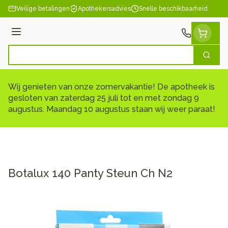
Ga naar de inhoud
Veilige betalingen
Apothekersadvies
Snelle beschikbaarheid
Menu
Zoek
Product, merk, categorie...
Wij genieten van onze zomervakantie! De apotheek is
gesloten van zaterdag 25 juli tot en met zondag 9
augustus. Maandag 10 augustus staan wij weer paraat!
Botalux 140 Panty Steun Ch N2