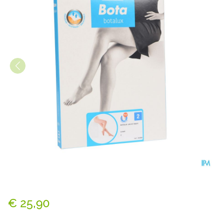
Botalux 140 Panty Steun Ch 
€ 25,90