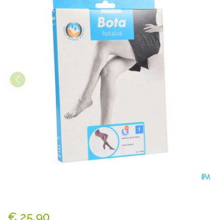
Botalux 140 Panty Steun Gl
€ 25,90