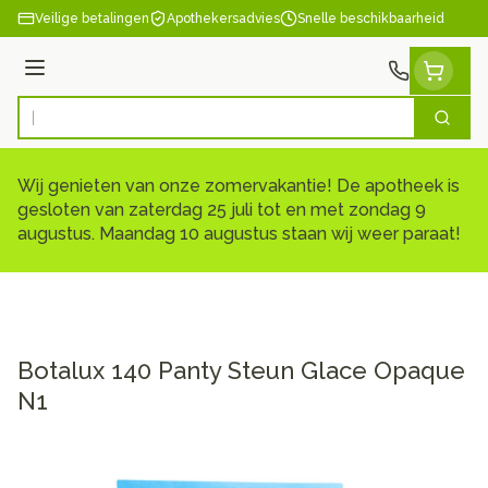
Ga naar de inhoud
Veilige betalingen
Apothekersadvies
Snelle beschikbaarheid
Menu
Zoek
Product, merk, categorie...
Wij genieten van onze zomervakantie! De apotheek is
gesloten van zaterdag 25 juli tot en met zondag 9
augustus. Maandag 10 augustus staan wij weer paraat!
Botalux 140 Panty Steun Glace Opaque
N1