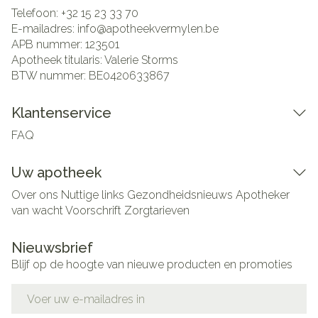
Telefoon:
+32 15 23 33 70
E-mailadres:
info@
apotheekvermylen.be
APB nummer:
123501
Apotheek titularis:
Valerie Storms
BTW nummer:
BE0420633867
Klantenservice
FAQ
Uw apotheek
Over ons
Nuttige links
Gezondheidsnieuws
Apotheker
van wacht
Voorschrift
Zorgtarieven
Nieuwsbrief
Blijf op de hoogte van nieuwe producten en promoties
E-mail adres