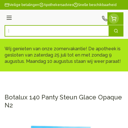
Ga naar de inhoud
Veilige betalingen
Apothekersadvies
Snelle beschikbaarheid
Menu
Zoek
Product, merk, categorie...
Wij genieten van onze zomervakantie! De apotheek is
gesloten van zaterdag 25 juli tot en met zondag 9
augustus. Maandag 10 augustus staan wij weer paraat!
Botalux 140 Panty Steun Glace Opaque
N2