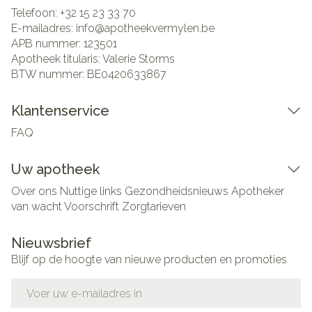
Telefoon:
+32 15 23 33 70
E-mailadres:
info@
apotheekvermylen.be
APB nummer:
123501
Apotheek titularis:
Valerie Storms
BTW nummer:
BE0420633867
Klantenservice
FAQ
Uw apotheek
Over ons
Nuttige links
Gezondheidsnieuws
Apotheker
van wacht
Voorschrift
Zorgtarieven
Nieuwsbrief
Blijf op de hoogte van nieuwe producten en promoties
E-mail adres