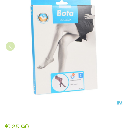
Botalux 140 Panty Steun Gl
€ 25,90