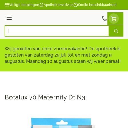
Ga naar de inhoud
Veilige betalingen
Apothekersadvies
Snelle beschikbaarheid
Menu
Zoek
Product, merk, categorie...
Wij genieten van onze zomervakantie! De apotheek is
gesloten van zaterdag 25 juli tot en met zondag 9
augustus. Maandag 10 augustus staan wij weer paraat!
Botalux 70 Maternity Dt N3