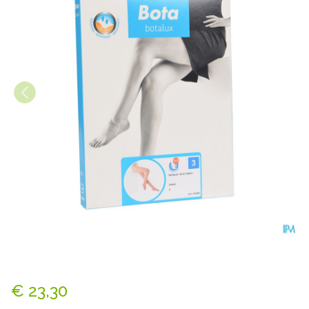
Botalux 70 Panty Steun Ch N
€ 23,30