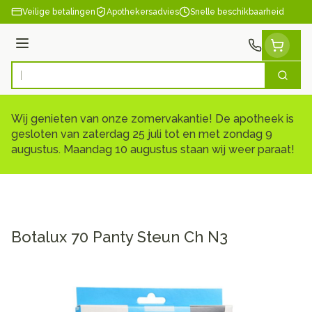
Ga naar de inhoud
Veilige betalingen
Apothekersadvies
Snelle beschikbaarheid
Menu
Zoek
Product, merk, categorie...
Wij genieten van onze zomervakantie! De apotheek is
gesloten van zaterdag 25 juli tot en met zondag 9
augustus. Maandag 10 augustus staan wij weer paraat!
Botalux 70 Panty Steun Ch N3