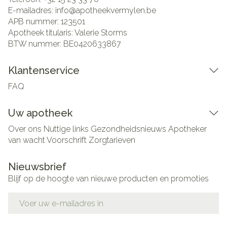
E-mailadres:
info@
apotheekvermylen.be
APB nummer:
123501
Apotheek titularis:
Valerie Storms
BTW nummer:
BE0420633867
Klantenservice
FAQ
Uw apotheek
Over ons
Nuttige links
Gezondheidsnieuws
Apotheker
van wacht
Voorschrift
Zorgtarieven
Nieuwsbrief
Blijf op de hoogte van nieuwe producten en promoties
E-mail adres