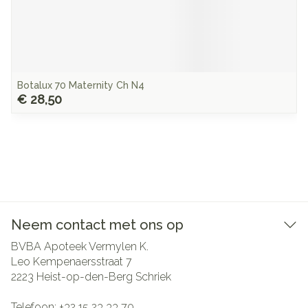
Botalux 70 Maternity Ch N4
€ 28,50
Neem contact met ons op
BVBA Apoteek Vermylen K.
Leo Kempenaersstraat 7
2223
Heist-op-den-Berg Schriek
Telefoon:
+32 15 23 33 70