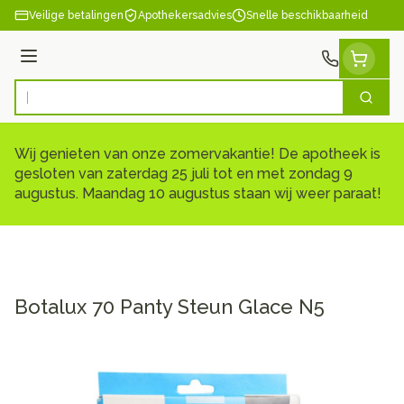
Ga naar de inhoud
Veilige betalingen
Apothekersadvies
Snelle beschikbaarheid
Menu
Zoek
Product, merk, categorie...
Wij genieten van onze zomervakantie! De apotheek is
gesloten van zaterdag 25 juli tot en met zondag 9
augustus. Maandag 10 augustus staan wij weer paraat!
Botalux 70 Panty Steun Glace N5