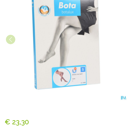
Botalux 70 Panty Steun Glac
€ 23,30