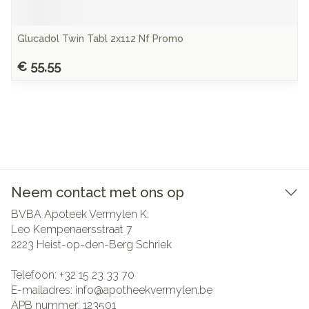
Glucadol Twin Tabl 2x112 Nf Promo
€ 55,55
Neem contact met ons op
BVBA Apoteek Vermylen K.
Leo Kempenaersstraat 7
2223
Heist-op-den-Berg Schriek
Telefoon:
+32 15 23 33 70
E-mailadres:
info@
apotheekvermylen.be
APB nummer:
123501