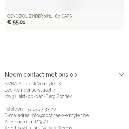
OENOBIOL BINDER 3IN1+ 60 CAPS
€ 55,01
Neem contact met ons op
BVBA Apoteek Vermylen K.
Leo Kempenaersstraat 7
2223
Heist-op-den-Berg Schriek
Telefoon:
+32 15 23 33 70
E-mailadres:
info@
apotheekvermylen.be
APB nummer:
123501
Apotheek titularis:
Valerie Storms