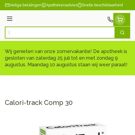
Ga naar de inhoud
Veilige betalingen
Apothekersadvies
Snelle beschikbaarheid
Menu
Zoek
Product, merk, categorie...
Wij genieten van onze zomervakantie! De apotheek is
gesloten van zaterdag 25 juli tot en met zondag 9
augustus. Maandag 10 augustus staan wij weer paraat!
Calori-track Comp 30