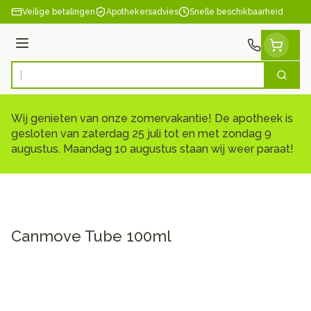
Ga naar de inhoud
Veilige betalingen
Apothekersadvies
Snelle beschikbaarheid
Menu
Zoek
Product, merk, categorie...
Wij genieten van onze zomervakantie! De apotheek is
gesloten van zaterdag 25 juli tot en met zondag 9
augustus. Maandag 10 augustus staan wij weer paraat!
Canmove Tube 100ml