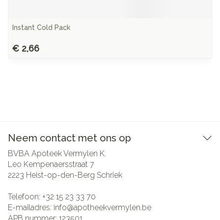
Instant Cold Pack
€ 2,66
Neem contact met ons op
BVBA Apoteek Vermylen K.
Leo Kempenaersstraat 7
2223
Heist-op-den-Berg Schriek
Telefoon:
+32 15 23 33 70
E-mailadres:
info@
apotheekvermylen.be
APB nummer:
123501