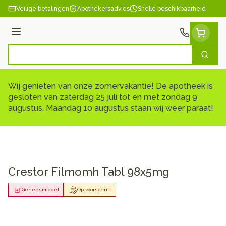
Ga naar de inhoud
Veilige betalingen
Apothekersadvies
Snelle beschikbaarheid
Menu
Zoek
Product, merk, categorie...
Wij genieten van onze zomervakantie! De apotheek is
gesloten van zaterdag 25 juli tot en met zondag 9
augustus. Maandag 10 augustus staan wij weer paraat!
Crestor Filmomh Tabl 98x5mg
Geneesmiddel
Op voorschrift