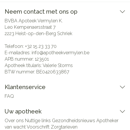
Neem contact met ons op
BVBA Apoteek Vermylen K.
Leo Kempenaersstraat 7
2223
Heist-op-den-Berg Schriek
Telefoon:
+32 15 23 33 70
E-mailadres:
info@
apotheekvermylen.be
APB nummer:
123501
Apotheek titularis:
Valerie Storms
BTW nummer:
BE0420633867
Klantenservice
FAQ
Uw apotheek
Over ons
Nuttige links
Gezondheidsnieuws
Apotheker
van wacht
Voorschrift
Zorgtarieven