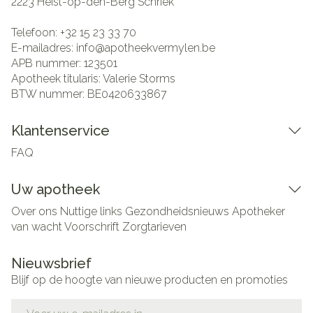
2223
Heist-op-den-Berg Schriek
Telefoon:
+32 15 23 33 70
E-mailadres:
info@
apotheekvermylen.be
APB nummer:
123501
Apotheek titularis:
Valerie Storms
BTW nummer:
BE0420633867
Klantenservice
FAQ
Uw apotheek
Over ons
Nuttige links
Gezondheidsnieuws
Apotheker
van wacht
Voorschrift
Zorgtarieven
Nieuwsbrief
Blijf op de hoogte van nieuwe producten en promoties
E-mail adres