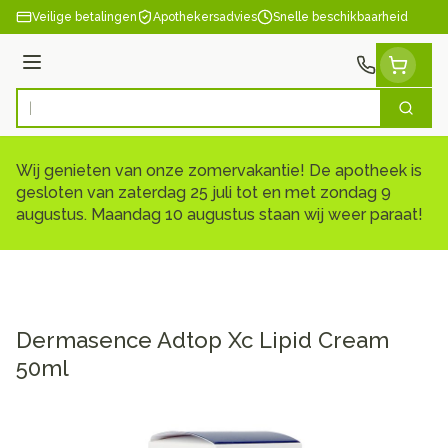
Ga naar de inhoud
Veilige betalingen
Apothekersadvies
Snelle beschikbaarheid
Menu
Zoek
Product, merk, categorie...
Wij genieten van onze zomervakantie! De apotheek is
gesloten van zaterdag 25 juli tot en met zondag 9
augustus. Maandag 10 augustus staan wij weer paraat!
Dermasence Adtop Xc Lipid Cream
50ml