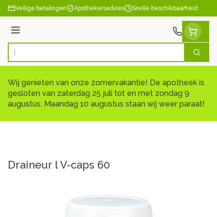
Ga naar de inhoud
Veilige betalingen
Apothekersadvies
Snelle beschikbaarheid
Menu
Zoek
Product, merk, categorie...
Wij genieten van onze zomervakantie! De apotheek is
gesloten van zaterdag 25 juli tot en met zondag 9
augustus. Maandag 10 augustus staan wij weer paraat!
Draineur l V-caps 60