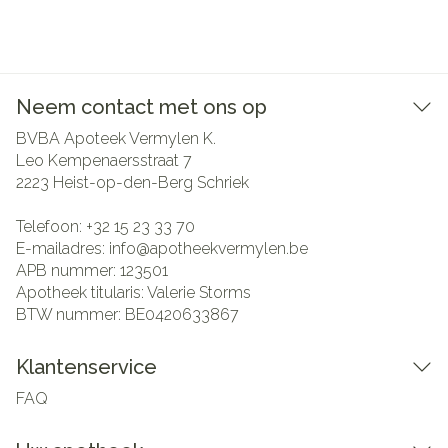
Neem contact met ons op
BVBA Apoteek Vermylen K.
Leo Kempenaersstraat 7
2223
Heist-op-den-Berg Schriek
Telefoon:
+32 15 23 33 70
E-mailadres:
info@
apotheekvermylen.be
APB nummer:
123501
Apotheek titularis:
Valerie Storms
BTW nummer:
BE0420633867
Klantenservice
FAQ