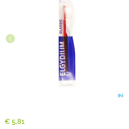
Elgydium Tandenb Classic H
€ 5,81