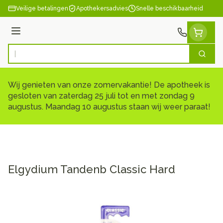
Ga naar de inhoud
Veilige betalingen
Apothekersadvies
Snelle beschikbaarheid
Menu
Zoek
Product, merk, categorie...
Wij genieten van onze zomervakantie! De apotheek is
gesloten van zaterdag 25 juli tot en met zondag 9
augustus. Maandag 10 augustus staan wij weer paraat!
Elgydium Tandenb Classic Hard