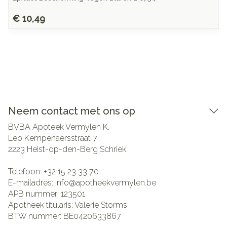
€ 10,49
Neem contact met ons op
BVBA Apoteek Vermylen K.
Leo Kempenaersstraat 7
2223
Heist-op-den-Berg Schriek
Telefoon:
+32 15 23 33 70
E-mailadres:
info@
apotheekvermylen.be
APB nummer:
123501
Apotheek titularis:
Valerie Storms
BTW nummer:
BE0420633867