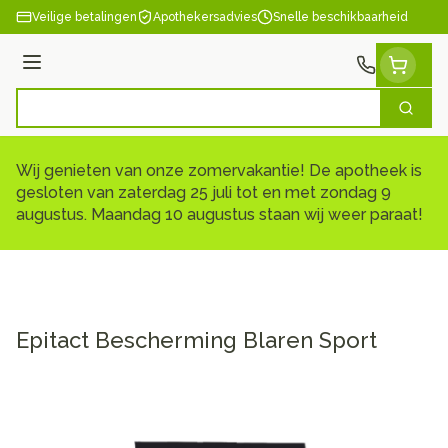
Ga naar de inhoud
Veilige betalingen
Apothekersadvies
Snelle beschikbaarheid
Menu
Zoek
Product, merk, categorie...
Wij genieten van onze zomervakantie! De apotheek is
gesloten van zaterdag 25 juli tot en met zondag 9
augustus. Maandag 10 augustus staan wij weer paraat!
Epitact Bescherming Blaren Sport